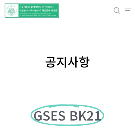
바
로
가
기
메
뉴
공지사항
GSES BK21