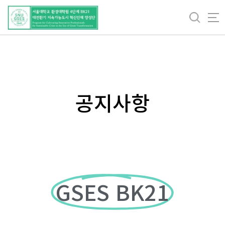
바
로
가
기
메
뉴
공지사항
GSES BK21