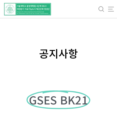
바
로
가
기
메
뉴
공지사항
GSES BK21