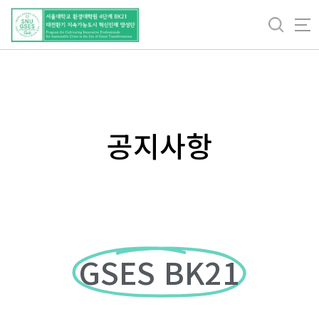
바
로
가
기
메
뉴
공지사항
GSES BK21