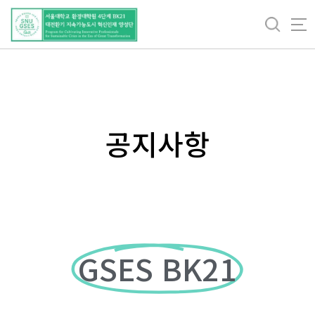
바
로
가
기
메
뉴
공지사항
GSES BK21