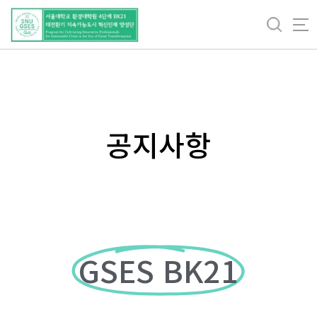
바
로
가
기
메
뉴
공지사항
GSES BK21