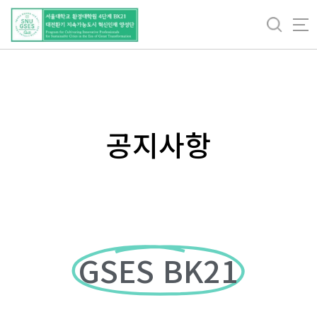
바
로
가
기
메
뉴
공지사항
GSES BK21